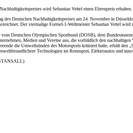
achhaltigkeitspreises wird Sebastian Vettel einen Ehrenpreis erhalten.
ung des Deutschen Nachhaltigkeitspreises am 24. November in Düsseld
ezeichnet. Der viermalige Formel-1-Weltmeister Sebastian Vettel wird da
hr vom Deutschen Olympischen Sportbund (DOSB), dem Bundesinnenmin
ternehmen, Medien und Vereine aus, die vorbildlich den nachhaltigen
ereende die Umweltsünden des Motorsports kritisiert hatte, erhält den „
umweltfreundlichere Technologien im Rennsport, Elektroautos und innov
EN STANSALL)