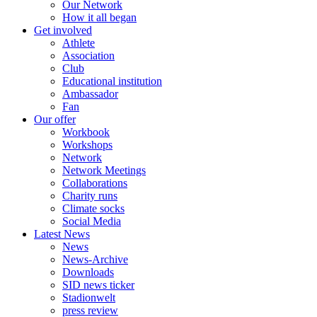
Our Network
How it all began
Get involved
Athlete
Association
Club
Educational institution
Ambassador
Fan
Our offer
Workbook
Workshops
Network
Network Meetings
Collaborations
Charity runs
Climate socks
Social Media
Latest News
News
News-Archive
Downloads
SID news ticker
Stadionwelt
press review