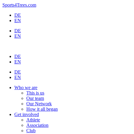
Skip
Sports4Trees.com
to
DE
content
EN
DE
EN
DE
EN
DE
EN
Who we are
This is us
Our team
Our Network
How it all began
Get involved
Athlete
Association
Club