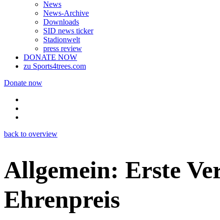
News
News-Archive
Downloads
SID news ticker
Stadionwelt
press review
DONATE NOW
zu Sports4trees.com
Donate now
back to overview
Allgemein: Erste Ver
Ehrenpreis