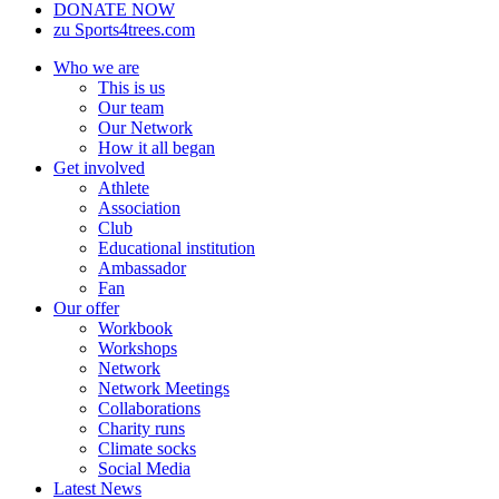
DONATE NOW
zu Sports4trees.com
Who we are
This is us
Our team
Our Network
How it all began
Get involved
Athlete
Association
Club
Educational institution
Ambassador
Fan
Our offer
Workbook
Workshops
Network
Network Meetings
Collaborations
Charity runs
Climate socks
Social Media
Latest News